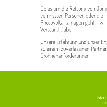
Ob es um die Rettung von Jungt
vermissten Personen oder die I
Photovoltaikanlagen geht – wir
Verstand dabei.
Unsere Erfahrung und unser 
zu einem zuverlässigen Partner f
Drohnenanforderungen.
Intere
E-Ma