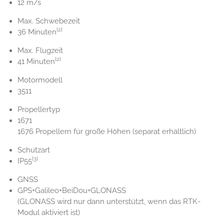
12 m/s
Max. Schwebezeit
[2]
36 Minuten
Max. Flugzeit
[2]
41 Minuten
Motormodell
3511
Propellertyp
1671
1676 Propellern für große Höhen (separat erhältlich)
Schutzart
[3]
IP55
GNSS
GPS+Galileo+BeiDou+GLONASS
(GLONASS wird nur dann unterstützt, wenn das RTK-
Modul aktiviert ist)