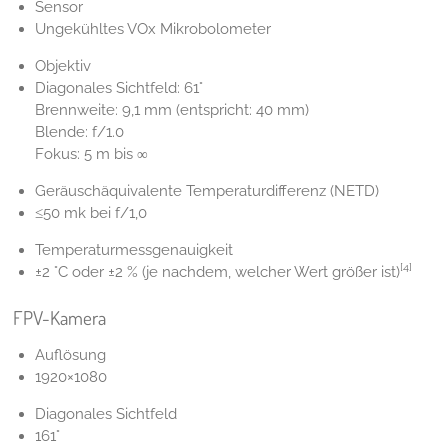
Sensor
Ungekühltes VOx Mikrobolometer
Objektiv
Diagonales Sichtfeld: 61°
Brennweite: 9,1 mm (entspricht: 40 mm)
Blende: f/1.0
Fokus: 5 m bis ∞
Geräuschäquivalente Temperaturdifferenz (NETD)
≤50 mk bei f/1,0
Temperaturmessgenauigkeit
[4]
±2 °C oder ±2 % (je nachdem, welcher Wert größer ist)
FPV-Kamera
Auflösung
1920×1080
Diagonales Sichtfeld
161°