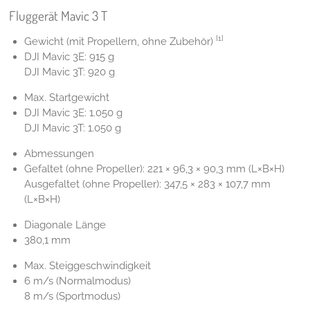
Fluggerät Mavic 3 T
[1]
Gewicht (mit Propellern, ohne Zubehör)
DJI ‎Mavic 3E: 915 g
DJI Mavic 3T: 920 g
Max. Startgewicht
DJI ‎Mavic 3E: 1.050 g
DJI Mavic 3T: 1.050 g
Abmessungen
Gefaltet (ohne Propeller): 221 × 96,3 × 90,3 mm (L×B×H)
Ausgefaltet (ohne Propeller): 347,5 × 283 × 107,7 mm
(L×B×H)
Diagonale Länge
380,1 mm
Max. Steiggeschwindigkeit
6 m/s (Normalmodus)
8 m/s (Sportmodus)