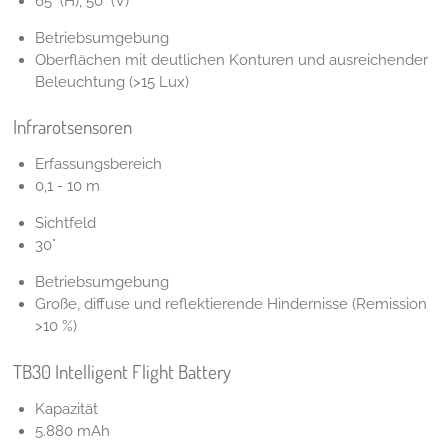
65° (H), 50° (V)
Betriebsumgebung
Oberflächen mit deutlichen Konturen und ausreichender
Beleuchtung (>15 Lux)
Infrarotsensoren
Erfassungsbereich
0,1 - 10 m
Sichtfeld
30°
Betriebsumgebung
Große, diffuse und reflektierende Hindernisse (Remission
>10 %)
TB30 Intelligent Flight Battery
Kapazität
5.880 mAh