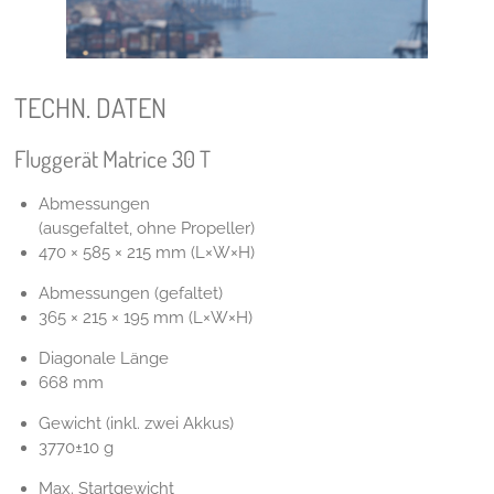
TECHN. DATEN
Fluggerät Matrice 30 T
Abmessungen
(ausgefaltet, ohne Propeller)
470 × 585 × 215 mm (L×W×H)
Abmessungen (gefaltet)
365 × 215 × 195 mm (L×W×H)
Diagonale Länge
668 mm
Gewicht (inkl. zwei Akkus)
3770±10 g
Max. Startgewicht