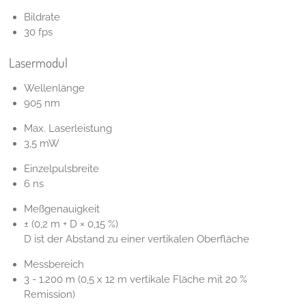
Bildrate
30 fps
Lasermodul
Wellenlänge
905 nm
Max. Laserleistung
3,5 mW
Einzelpulsbreite
6 ns
Meßgenauigkeit
± (0,2 m + D × 0,15 %)
D ist der Abstand zu einer vertikalen Oberfläche
Messbereich
3 - 1.200 m (0,5 x 12 m vertikale Fläche mit 20 %
Remission)